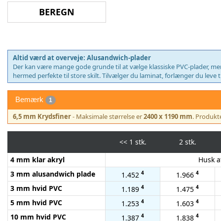
Altid værd at overveje: Alusandwich-plader
Der kan være mange gode grunde til at vælge klassiske PVC-plader, men 
hermed perfekte til store skilt. Tilvælger du laminat, forlænger du leve
Bemærk
1
6,5 mm Krydsfiner
- Maksimale størrelse er
2400 x 1190 mm
. Produkte
<<
1 stk.
2 stk.
4 mm klar akryl
Husk at
3 mm alusandwich plade
4
4
1.452
1.966
3 mm hvid PVC
4
4
1.189
1.475
5 mm hvid PVC
4
4
1.253
1.603
10 mm hvid PVC
4
4
1.387
1.838