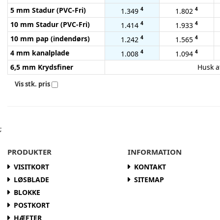
5 mm Stadur (PVC-Fri)
4
4
1.349
1.802
10 mm Stadur (PVC-Fri)
4
4
1.414
1.933
10 mm pap (indendørs)
4
4
1.242
1.565
4 mm kanalplade
4
4
1.008
1.094
6,5 mm Krydsfiner
Husk at
Vis stk. pris
;
PRODUKTER
INFORMATION
VISITKORT
KONTAKT
LØSBLADE
SITEMAP
BLOKKE
POSTKORT
HÆFTER