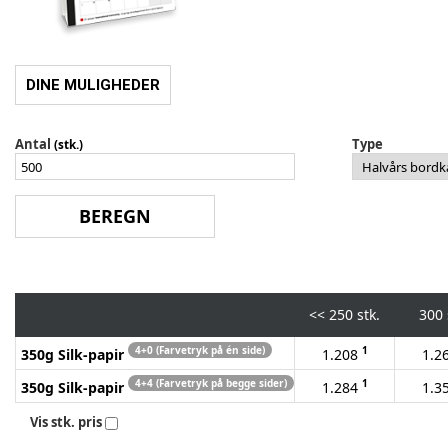
DINE MULIGHEDER
Antal
Type
(stk.)
<<
250 stk.
300 
4+0 (Farvetryk på én side)
1
350g Silk-papir
1.208
1.2
4+4 (Farvetryk på begge sider)
1
350g Silk-papir
1.284
1.3
Vis stk. pris