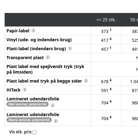
<<
25 stk.
50 s
Papir-label
1
373
38
Vinyl (ude- og indendørs brug)
4
417
52
Plast-label (indendørs brug)
1
457
49
Transparent plast
Plast label med spejlvendt tryk (tryk
på limsiden)
Plast label med tryk på begge sider
4
678
1.0
HiTack
4
591
87
Lamineret udendørsfolie
4
704
96
Mat laminat, polymerisk
Lamineret udendørsfolie
4
704
96
Blank laminat, polymerisk
Vis stk. pris